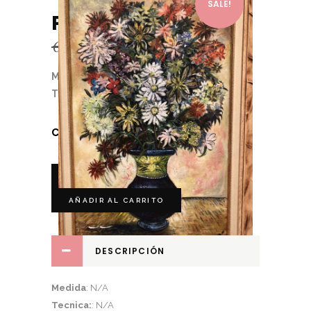
SALE!
PAISAJE 07
€
590.00
€
350.00
Medida
: N/A
Tecnica:
: N/A
CATEGORÍA:
Paisajes
AÑADIR AL CARRITO
DESCRIPCIÓN
Medida
: N/A
Tecnica:
: N/A