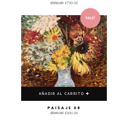
€
980.00
€
790.00
SALE!
AÑADIR AL CARRITO
PAISAJE 08
€
690.00
€
400.00